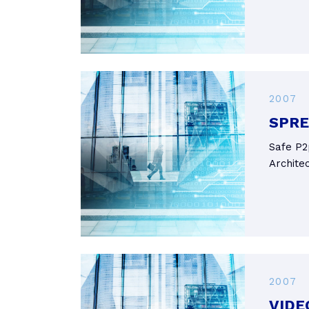
2007
SPRE
Safe P2
Archite
2007
VIDE