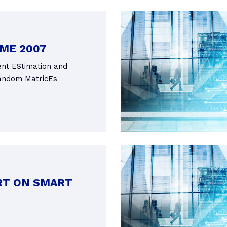
ME 2007
ent EStimation and
andom MatricEs
T ON SMART