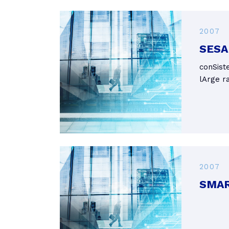
2007
SESA
conSist
lArge r
2007
SMAR