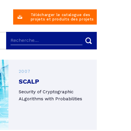
Télécharger le catalogue des
projets et produits des projets
2007
SCALP
Security of Cryptographic
ALgorithms with Probabilities