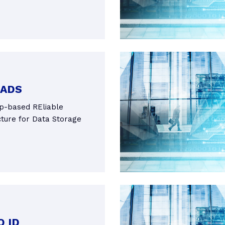
ADS
p-based REliable
cture for Data Storage
O ID