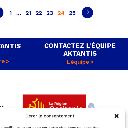
Page
Page
Page
Page
Page
Page
Page
Page
1
…
21
22
23
24
25
précédente
suivante
CONTACTEZ L'ÉQUIPE
TANTIS
AKTANTIS
re
L'équipe
Gérer le consentement
 la meilleure expérience sur notre site, nous utilisons des