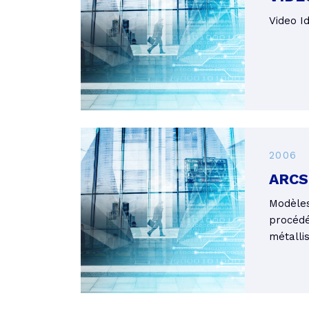
Video Id
2006
ARCS
Modèles
procéd
métalli