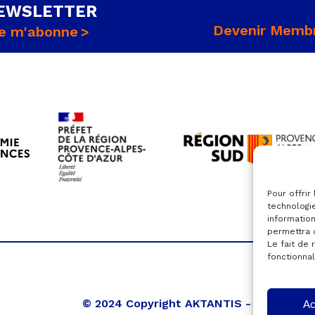
EWSLETTER
Devenir Memb
e m'abonne
Pour offrir
technologi
information
permettra 
Le fait de 
fonctionnal
© 2024 Copyright AKTANTIS -
Mentions l
Ac