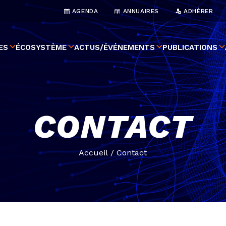
AGENDA
ANNUAIRES
ADHÉRER
ES
ÉCOSYSTÈME
ACTUS/ÉVÉNEMENTS
PUBLICATIONS
CONTACT
Accueil
/
Contact