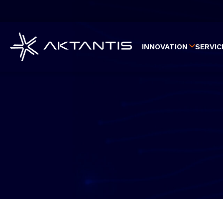
Aller
au
contenu
principal
INNOVATION
SERVIC