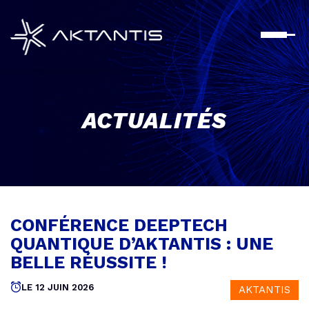
Aller
au
contenu
principal
ACTUALITÉS
CONFÉRENCE DEEPTECH
QUANTIQUE D’AKTANTIS : UNE
BELLE RÉUSSITE !
Publié
LE 12 JUIN 2026
AKTANTIS
le