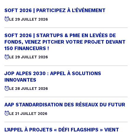
SOFT 2026 | PARTICIPEZ À L’ÉVÉNEMENT
Publié
le
LE 29 JUILLET 2026
SOFT 2026 | STARTUPS & PME EN LEVÉES DE
Pu
le
FONDS, VENEZ PITCHER VOTRE PROJET DEVANT
150 FINANCEURS !
LE 29 JUILLET 2026
JOP ALPES 2030 : APPEL À SOLUTIONS
Pu
le
INNOVANTES
LE 28 JUILLET 2026
AAP STANDARDISATION DES RÉSEAUX DU FUTUR
Pub
le
LE 21 JUILLET 2026
L’APPEL À PROJETS « DÉFI FLAGSHIPS » VIENT
Pu