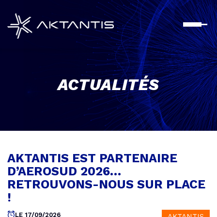
Aller
au
contenu
principal
ACTUALITÉS
AKTANTIS EST PARTENAIRE
D’AEROSUD 2026…
RETROUVONS-NOUS SUR PLACE
!
LE 17/09/2026
AKTANTIS