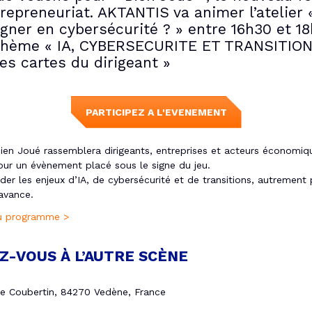
trepreneuriat. AKTANTIS va animer l’atelier 
gner en cybersécurité ? » entre 16h30 et 1
 thème « IA, CYBERSECURITE ET TRANSITION
es cartes du dirigeant »
PARTICIPEZ A L'EVENEMENT
Bien Joué rassemblera dirigeants, entreprises et acteurs économiq
pour un évènement placé sous le signe du jeu.
er les enjeux d’IA, de cybersécurité et de transitions, autrement
avance.
u programme >
Z-VOUS À L’AUTRE SCÈNE
 de Coubertin, 84270 Vedène, France