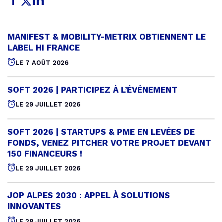
MANIFEST & MOBILITY-METRIX OBTIENNENT LE
Pu
le
LABEL HI FRANCE
LE 7 AOÛT 2026
SOFT 2026 | PARTICIPEZ À L’ÉVÉNEMENT
Publié
le
LE 29 JUILLET 2026
SOFT 2026 | STARTUPS & PME EN LEVÉES DE
Pu
le
FONDS, VENEZ PITCHER VOTRE PROJET DEVANT
150 FINANCEURS !
LE 29 JUILLET 2026
JOP ALPES 2030 : APPEL À SOLUTIONS
Pu
le
INNOVANTES
LE 28 JUILLET 2026