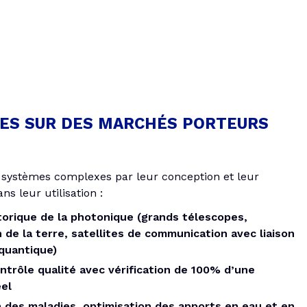
ES SUR DES MARCHÉS PORTEURS
 systèmes complexes par leur conception et leur
ns leur utilisation :
torique de la photonique (grands télescopes,
n de la terre, satellites de communication avec liaison
 quantique)
ontrôle qualité avec vérification de 100% d’une
el
n des maladies, optimisation des apports en eau et en