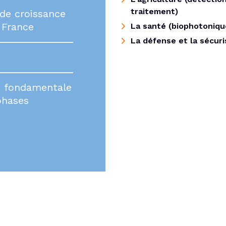
traitement)
de croissance
 France
La santé (biophotoniqu
La défense et la sécur
e fondamentale
phases