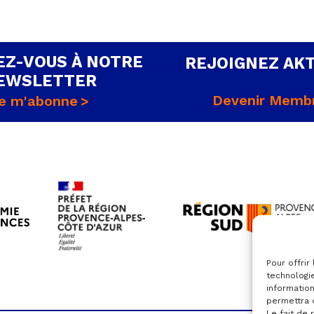
Z-VOUS À NOTRE
REJOIGNEZ AK
EWSLETTER
Devenir Memb
e m'abonne
Pour offrir
technologi
information
permettra 
Le fait de 