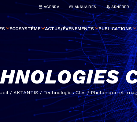
AGENDA
ANNUAIRES
ADHÉRER
ES
ÉCOSYSTÈME
ACTUS/ÉVÉNEMENTS
PUBLICATIONS
HNOLOGIES 
ueil
/
AKTANTIS
/
Technologies Clés
/
Photonique et Imag