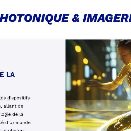
HOTONIQUE & IMAGER
E LA
es dispositifs
, allant de
logie de la
ité d’une onde
 le photon.