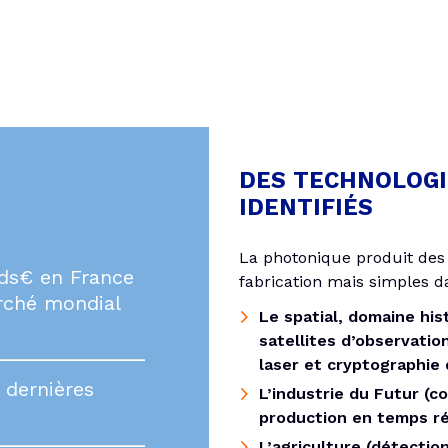
DES TECHNOLOGI
IDENTIFIÉS
La photonique produit des
Mds€ en France
fabrication mais simples da
arché mondial
Le spatial, domaine his
satellites d’observatio
laser et cryptographie
 dernières
L’industrie du Futur (c
production en temps ré
L’agriculture (détectio