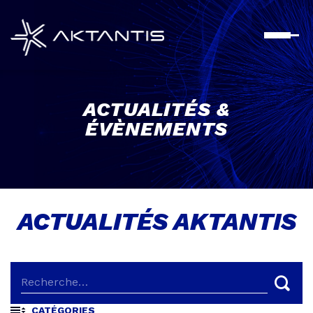
Aller
au
contenu
principal
ACTUALITÉS &
ÉVÈNEMENTS
ACTUALITÉS AKTANTIS
CATÉGORIES