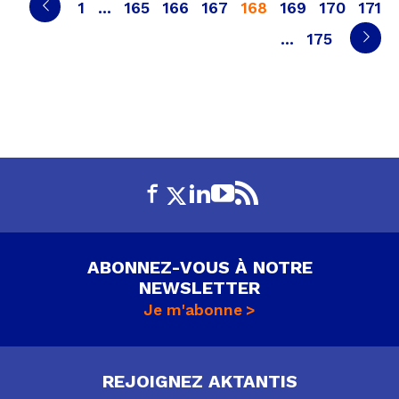
Page
Page
Page
Page
Page
Page
Page
Page
DES
1
…
165
166
167
168
169
170
171
Page
PUBLICATIONS
…
175
ABONNEZ-VOUS À NOTRE
NEWSLETTER
Je m'abonne
REJOIGNEZ AKTANTIS